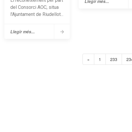
El reconeixement per part
Llegir més...
del Consorci AOC, situa
l'Ajuntament de Riudellot...
Llegir més...
«
1
233
23