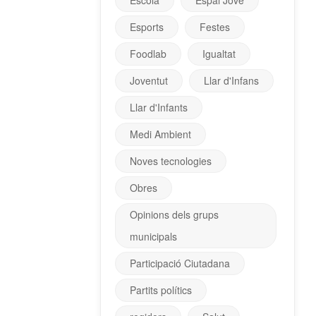
Escola
Espai Jove
Esports
Festes
Foodlab
Igualtat
Joventut
Llar d'Infans
Llar d'Infants
Medi Ambient
Noves tecnologies
Obres
Opinions dels grups
municipals
Participació Ciutadana
Partits polítics