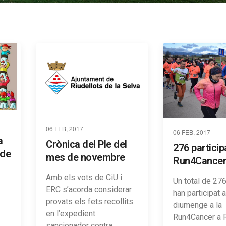
06 FEB, 2017
06 FEB, 2017
a
Crònica del Ple del
276 particip
 de
mes de novembre
Run4Cance
Amb els vots de CiU i
Un total de 27
ERC s’acorda considerar
han participat 
provats els fets recollits
diumenge a la
en l’expedient
Run4Cancer a R
sancionador contra