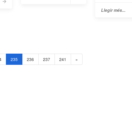
Llegir més...
4
235
236
237
241
»