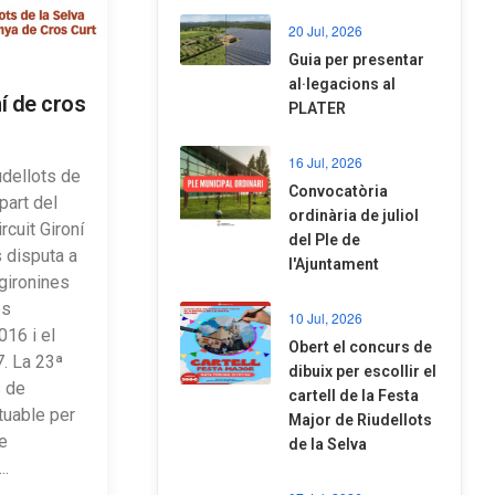
20 Jul, 2026
​Guia per presentar
al·legacions al
ní de cros
PLATER
16 Jul, 2026
dellots de
Convocatòria
part del
ordinària de juliol
rcuit Gironí
del Ple de
 disputa a
l'Ajuntament
gironines
os
10 Jul, 2026
016 i el
​Obert el concurs de
7. La 23ª
dibuix per escollir el
s de
cartell de la Festa
tuable per
Major de Riudellots
e
de la Selva
..