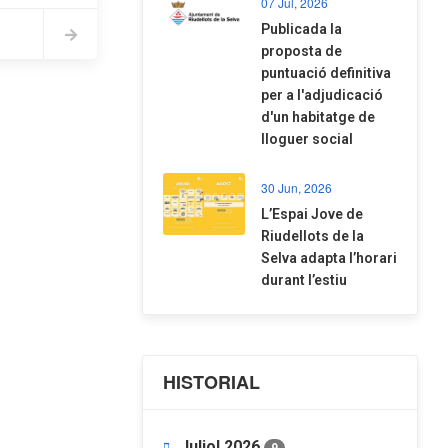
07 Jul, 2026
​Publicada la
proposta de
puntuació definitiva
per a l'adjudicació
d'un habitatge de
lloguer social
30 Jun, 2026
​L’Espai Jove de
Riudellots de la
Selva adapta l’horari
durant l’estiu
HISTORIAL
Juliol 2026
9