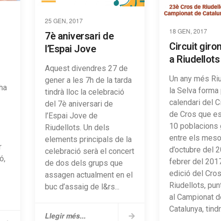
25 GEN, 2017
18 GEN, 2017
7è aniversari de
Circuit giro
l’Espai Jove
a Riudellots
Aquest divendres 27 de
Un any més Riu
gener a les 7h de la tarda
 ha
la Selva forma 
tindrà lloc la celebració
calendari del Ci
del 7è aniversari de
de Cros que es
l’Espai Jove de
10 poblacions 
Riudellots. Un dels
entre els mes
elements principals de la
r
d’octubre del 2
celebració serà el concert
ó,
febrer del 201
de dos dels grups que
edició del Cro
assagen actualment en el
Riudellots, pun
buc d’assaig de l&rs...
al Campionat d
Catalunya, tindr.
Llegir més...