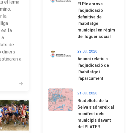
ta el lema
El Ple aprova
amino.
l’adjudicació
r la
definitiva de
liga
l'habitatge
municipal en règim
a es fa
de lloguer social
 a
tats de
29 Jul, 2026
s diners
estinaran a
Anunci relatiu a
l'adjudicació de
l'habitatge i
l'aparcament
21 Jul, 2026
Riudellots de la
Selva s’adhereix al
manifest dels
municipis davant
del PLATER