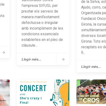
de la Selva, so
ble
l’empresa SIFUSL per
Ajudo, corro, c
prestar els serveis de
Organitzada pe
ots
manera manifestament
Fundació Oncol
defectuosa o irregular
Girona, la curs
amb incompliment de les
simultàniament
condicions essencials
diverses locali
establertes en el plec de
Girona. Tots el
clàusule...
recaptats es d
fi...
Llegir més...
Llegir més...