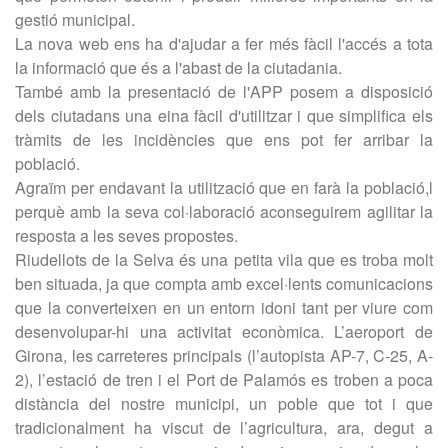
gestió municipal.
La nova web ens ha d'ajudar a fer més fàcil l'accés a tota
la informació que és a l'abast de la ciutadania.
També amb la presentació de l'APP posem a disposició
dels ciutadans una eina fàcil d'utilitzar i que simplifica els
tràmits de les incidències que ens pot fer arribar la
població.
Agraïm per endavant la utilització que en farà la població,l
perquè amb la seva col·laboració aconseguirem agilitar la
resposta a les seves propostes.
Riudellots de la Selva és una petita vila que es troba molt
ben situada, ja que compta amb excel·lents comunicacions
que la converteixen en un entorn idoni tant per viure com
desenvolupar-hi una activitat econòmica. L’aeroport de
Girona, les carreteres principals (l’autopista AP-7, C-25, A-
2), l’estació de tren i el Port de Palamós es troben a poca
distància del nostre municipi, un poble que tot i que
tradicionalment ha viscut de l’agricultura, ara, degut a