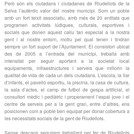
Però són els ciutadans i ciutadanes de Riudellots de la
Selva l’autèntic valor del nostre municipi. Som un poble
amb un fort teixit associatiu, amb més de 20 entitats que
programen activitats lúdiques, culturals, esportives i
socials que donen aquest caliu tan especial a la nostra
gent i al nostre entorn, motiu pel qual tenen i tindran
sempre un fort suport de l’Ajuntament. El consistori ubicat
des de 2005 a l’entrada del municipi, treballa amb
intensitat per seguir aportant a la societat local
equipaments, infraestructures i serveis que millorin la
qualitat de vida de cada un dels ciutadans. L’escola, la llar
d’infants, el pavelló esportiu, la piscina, la casa de cultura,
la sala d’actes, el camp de futbol de gespa artificial, el
consultori mèdic i pediàtric i properament l’espai jove i el
centre de serveis per a la gent gran, entre d’altres, ens
posicionen com a poble ben equipat per donar cobertura a
les necessitats socials de la gent de Riudellots.
Sense descans seguirem treballant per fer de Riudellots