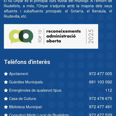
El riu Onyar és el principal curs fluvial del municipi. A l'entorn de
Riudellots, a més, l'Onyar s'adjunta amb la majoria dels seus
afluents i subafluents principals: el Gotarra, el Benaula, el
Riudevilla, etc.
Telèfons d'interès
972 477 005
Ajuntament:
681 103 092
Guàrdies Municipals:
112
Emergències de qualsevol tipus:
972 478 675
Casa de Cultura:
972 477 491
Biblioteca Municipal:
972 477 529
Consultori Mèdic Local de Riudellots: