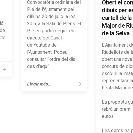
Obert el co
Convocatòria ordinària del
Ple de l'Ajuntament pel
dibuix per es
dilluns 20 de juliol a les
cartell de l
ió
20 h, a la Sala de Plens. El
Major de Ri
 de
Ple es podrà seguir en
de la Selva
ots
directe pel Canal
de Youtube de
L'Ajuntament d
l'Ajuntament. Podeu
Riudellots de l
consultar l'ordre del dia
obert una nova 
des d'aquí.
concurs de dib
escollir la ima
representarà l
Llegir més...
Festa Major del
La proposta g
rebrà un premi
euros.
Les obres es 