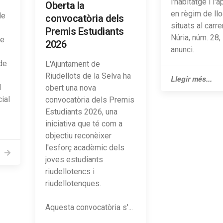
l'habitatge i l
Oberta la
en règim de llo
de
convocatòria dels
situats al carr
Premis Estudiants
Núria, núm. 28,
de
2026
anunci.
 de
L'Ajuntament de
Riudellots de la Selva ha
Llegir més...
l
obert una nova
ial
convocatòria dels Premis
Estudiants 2026, una
iniciativa que té com a
objectiu reconèixer
l'esforç acadèmic dels
joves estudiants
riudellotencs i
riudellotenques.
Aquesta convocatòria s'...