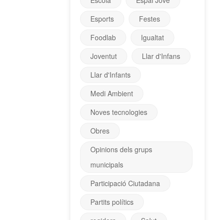
Escola
Espai Jove
Esports
Festes
Foodlab
Igualtat
Joventut
Llar d'Infans
Llar d'Infants
Medi Ambient
Noves tecnologies
Obres
Opinions dels grups
municipals
Participació Ciutadana
Partits polítics