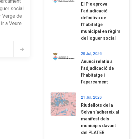
'aparcament
El Ple aprova
guer social
l’adjudicació
er Verge de
definitiva de
 1r a Veure
l'habitatge
municipal en règim
de lloguer social
29 Jul, 2026
Anunci relatiu a
l'adjudicació de
l'habitatge i
l'aparcament
21 Jul, 2026
Riudellots de la
Selva s’adhereix al
manifest dels
municipis davant
del PLATER