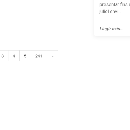
presentar fins 
juliol envi...
Llegir més...
3
4
5
241
»