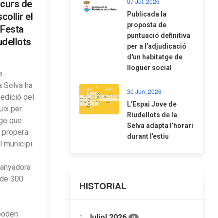
07 Jul, 2026
ncurs de
​Publicada la
collir el
proposta de
a Festa
puntuació definitiva
udellots
per a l'adjudicació
d'un habitatge de
lloguer social
e
a Selva ha
30 Jun, 2026
edició del
​L’Espai Jove de
uix per
Riudellots de la
tge que
Selva adapta l’horari
a propera
durant l’estiu
 municipi.
uanyadora
 de 300
HISTORIAL
poden
Juliol 2026
9