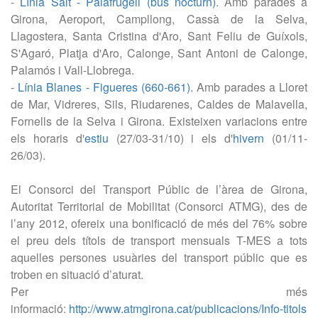
-
Línia Salt - Palafrugell (bus nocturn)
. Amb parades a
Girona, Aeroport, Campllong, Cassà de la Selva,
Llagostera, Santa Cristina d'Aro, Sant Feliu de Guíxols,
S'Agaró, Platja d'Aro, Calonge, Sant Antoni de Calonge,
Palamós i Vall-Llobrega.
-
Línia Blanes - Figueres (660-661)
. Amb parades a Lloret
de Mar, Vidreres, Sils, Riudarenes, Caldes de Malavella,
Fornells de la Selva i Girona. Existeixen variacions entre
els horaris d'
estiu
(27/03-31/10) i els d'
hivern
(01/11-
26/03).
El Consorci del Transport Públic de l’àrea de Girona,
Autoritat Territorial de Mobilitat (Consorci ATMG), des de
l’any 2012, ofereix una bonificació de més del 76% sobre
el preu dels títols de transport mensuals T-MES a tots
aquelles persones usuàries del transport públic que es
troben en situació d’aturat.
Per més
informació:
http://www.atmgirona.cat/publicacions/Info-titols