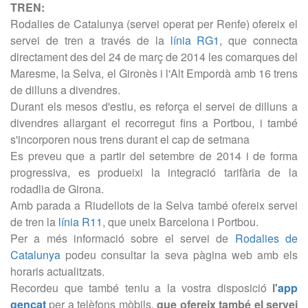
TREN:
Rodalies de Catalunya (servei operat per Renfe) ofereix el
servei de tren a través de la
línia RG1
, que connecta
directament des del 24 de març de 2014 les comarques del
Maresme, la Selva, el Gironès i l'Alt Empordà amb 16 trens
de dilluns a divendres.
Durant els mesos d'estiu, es reforça el servei de dilluns a
divendres allargant el recorregut fins a Portbou, i també
s'incorporen nous trens durant el cap de setmana
Es preveu que a partir del setembre de 2014 i de forma
progressiva, es produeixi la integració tarifària de la
rodadlia de Girona.
Amb parada a Riudellots de la Selva també ofereix servei
de tren la
línia R11
, que uneix Barcelona i Portbou.
Per a més informació sobre el servei de
Rodalies de
Catalunya
podeu consultar la seva pàgina web amb els
horaris actualitzats.
Recordeu que també teniu a la vostra disposició
l'
app
gencat
per a telèfons mòbils,
que ofereix també el servei