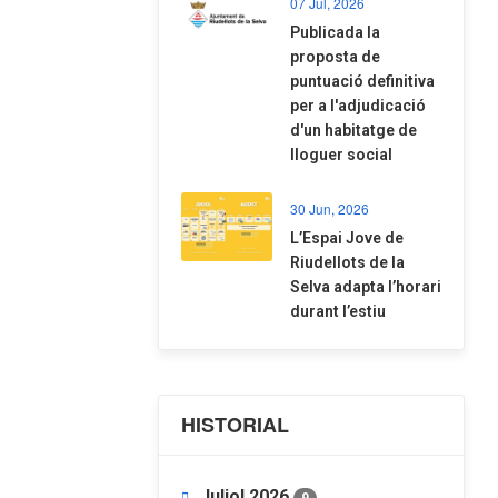
07 Jul, 2026
​Publicada la
proposta de
puntuació definitiva
per a l'adjudicació
d'un habitatge de
lloguer social
30 Jun, 2026
​L’Espai Jove de
Riudellots de la
Selva adapta l’horari
durant l’estiu
HISTORIAL
Juliol 2026
9