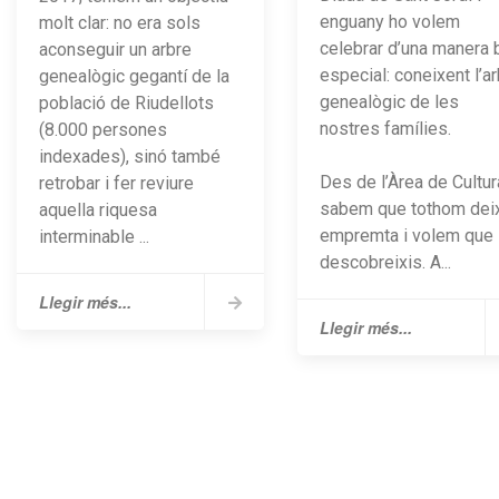
enguany ho volem
molt clar: no era sols
celebrar d’una manera 
aconseguir un arbre
especial: coneixent l’a
genealògic gegantí de la
genealògic de les
població de Riudellots
nostres famílies.
(8.000 persones
indexades), sinó també
Des de l’Àrea de Cultur
retrobar i fer reviure
sabem que tothom dei
aquella riquesa
empremta i volem que 
interminable ...
descobreixis. A...
Llegir més...
Llegir més...