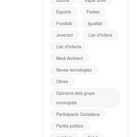
Escola
Espai Jove
Esports
Festes
Foodlab
Igualtat
Joventut
Llar d'Infans
Llar d'Infants
Medi Ambient
Noves tecnologies
Obres
Opinions dels grups
municipals
Participació Ciutadana
Partits polítics