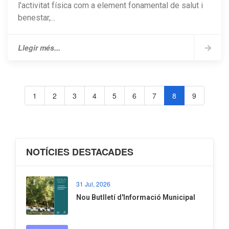
l'activitat física com a element fonamental de salut i
benestar,...
Llegir més...
1
2
3
4
5
6
7
8
9
NOTÍCIES DESTACADES
31 Jul, 2026
Nou Butlletí d'Informació Municipal