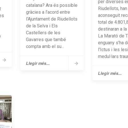
per diverses en
catalana? Ara és possible
Riudellots, han
t
gràcies a l’acord entre
aconseguit rec
es
l’Ajuntament de Riudellots
total de 4.801
de la Selva i Els
destinaran a la
Castellers de les
La Marató de 
e
Gavarres que també
enguany s’ha d
compta amb el su...
l’Ictus i les le
medul·lars trau
Llegir més...
Llegir més...