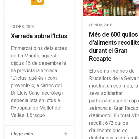
28 NOV, 2016
13 DES, 2016
Més de 600 quilos
Xerrada sobre l'Ictus
d'aliments recollit
Emmarcat dins dels actes
durant el Gran
de La Marató, aquest
Recapte
dijous 15 de desembre hi
ha prevista la xerrada
Els veïns i veïnes de
“L’ictus: què és i com
Riudellots de la Selva 
prevenir-lo, a càrrec del
mostrat un cop més, la
Dr Lluís Cano, neuròleg i
seva solidaritat
especialista en Ictus a
participant aquest cap
l’Hospital de Mollet del
setmana al Gran Recap
Vallès. L&rsquo...
d’Aliments. En total s’h
recollit 672 quilos
d’aliments que es
Llegir més...
distribuiran a les famíl