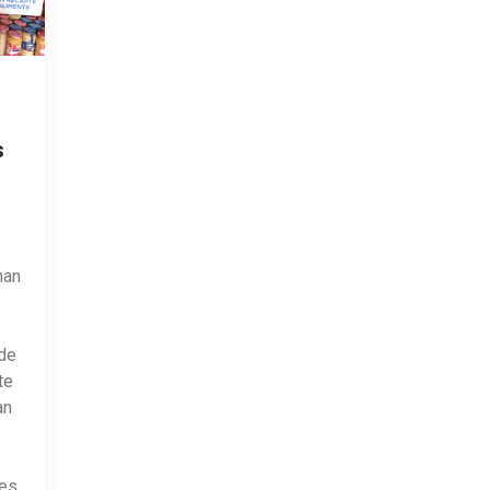
s
han
 de
te
an
ies