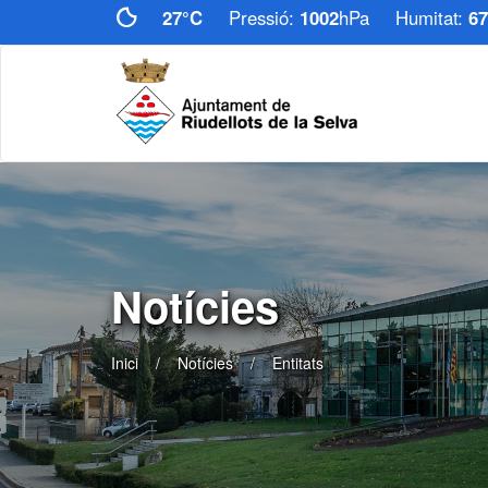
27°C
Pressió:
1002
hPa
Humitat:
67
Notícies
Inici
Notícies
Entitats