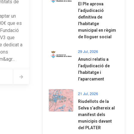
titats de
El Ple aprova
l’adjudicació
aptar un
definitiva de
,80€ que es
l'habitatge
 Fundació
municipal en règim
de lloguer social
TV3 que
e dedicat a
29 Jul, 2026
sions
m&agr...
Anunci relatiu a
l'adjudicació de
l'habitatge i
l'aparcament
21 Jul, 2026
Riudellots de la
Selva s’adhereix al
manifest dels
municipis davant
del PLATER