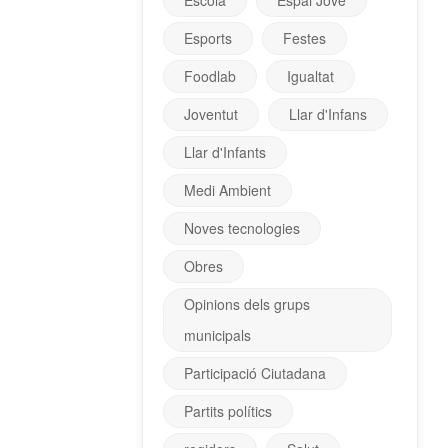
Escola
Espai Jove
Esports
Festes
Foodlab
Igualtat
Joventut
Llar d'Infans
Llar d'Infants
Medi Ambient
Noves tecnologies
Obres
Opinions dels grups
municipals
Participació Ciutadana
Partits polítics