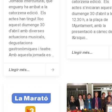
Jornada Intercultural, que
catorzena edició. Els
enguany ha arribat a la
actes s’iniciaran aques
catorzena edició. Els
diumenge 30 d’abril a l
actes han tingut lloc
12.30 h, a la plaça de
aquest diumenge 30
l’Ajuntament, amb la
d’abril amb diverses
presentació a càrrec d
actuacions musicals,
l&rsquo...
degustacions
gastronòmiques i teatre.
Llegir més...
Amb aquesta jornada es ...
Llegir més...