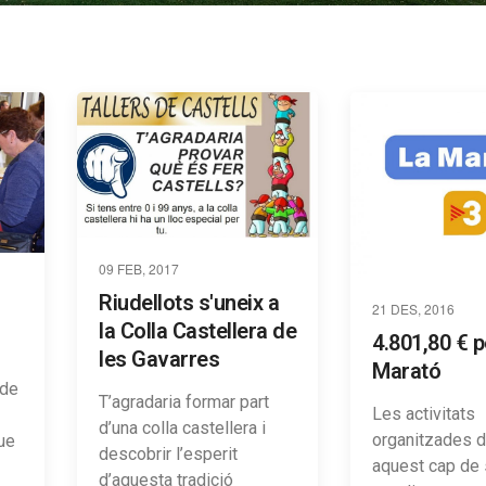
09 FEB, 2017
Riudellots s'uneix a
21 DES, 2016
la Colla Castellera de
4.801,80 € p
les Gavarres
Marató
 de
T’agradaria formar part
Les activitats
d’una colla castellera i
organitzades d
que
descobrir l’esperit
aquest cap de
d’aquesta tradició