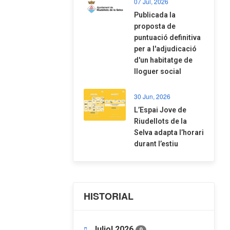
07 Jul, 2026
​Publicada la
proposta de
puntuació definitiva
per a l'adjudicació
d'un habitatge de
lloguer social
30 Jun, 2026
​L’Espai Jove de
Riudellots de la
Selva adapta l’horari
durant l’estiu
HISTORIAL
Juliol 2026
9