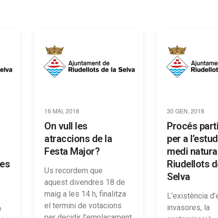
16 MAI, 2018
30 GEN, 2018
On vull les
Procés parti
atraccions de la
per a l’estud
Festa Major?
medi natura
les
Riudellots d
Us recordem que
Selva
aquest divendres 18 de
maig a les 14 h, finalitza
L’existència d
el termini de votacions
invasores, la
e
per decidir l’emplaçament