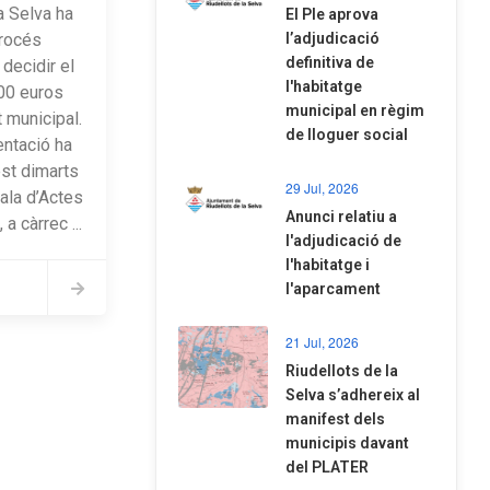
a Selva ha
El Ple aprova
procés
l’adjudicació
definitiva de
 decidir el
l'habitatge
00 euros
municipal en règim
 municipal.
de lloguer social
entació ha
est dimarts
29 Jul, 2026
Sala d’Actes
Anunci relatiu a
 a càrrec ...
l'adjudicació de
l'habitatge i
l'aparcament
21 Jul, 2026
Riudellots de la
Selva s’adhereix al
manifest dels
municipis davant
del PLATER