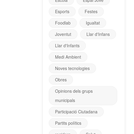
Escola
Espai Jove
Esports
Festes
Foodlab
Igualtat
Joventut
Llar d'Infans
Llar d'Infants
Medi Ambient
Noves tecnologies
Obres
Opinions dels grups
municipals
Participació Ciutadana
Partits polítics