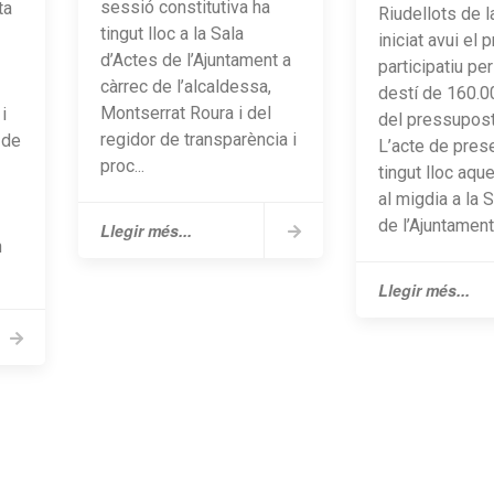
sessió constitutiva ha
ta
Riudellots de l
tingut lloc a la Sala
iniciat avui el 
d’Actes de l’Ajuntament a
participatiu per
càrrec de l’alcaldessa,
destí de 160.0
Montserrat Roura i del
i
del pressupost
regidor de transparència i
 de
L’acte de pres
proc...
tingut lloc aqu
al migdia a la 
de l’Ajuntament,
Llegir més...
n
Llegir més...