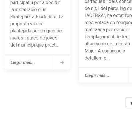
barraques i dels conce
participatiu per a decidir
de nit, i del pàrquing d
la instal·lació d'un
l’ACEBSA”, ha estat l’o
Skatepark a Riudellots. La
més votada en l’enque
proposta va ser
realitzada per decidir
plantejada per un grup de
l’emplaçament de les
mares i pares de joves
atraccions de la Festa
del municipi que pract...
Major. A continuació
detallem el...
Llegir més...
Llegir més...