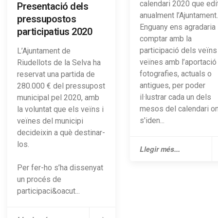
calendari 2020 que edi
Presentació dels
anualment l’Ajuntament.
pressupostos
Enguany ens agradaria
participatius 2020
comptar amb la
participació dels veïns 
L’Ajuntament de
veïnes amb l’aportació
Riudellots de la Selva ha
fotografies, actuals o
reservat una partida de
antigues, per poder
280.000 € del pressupost
il·lustrar cada un dels
municipal pel 2020, amb
mesos del calendari o
la voluntat que els veïns i
s'iden...
veïnes del municipi
decideixin a què destinar-
los.
Llegir més...
Per fer-ho s’ha dissenyat
un procés de
participaci&oacut...