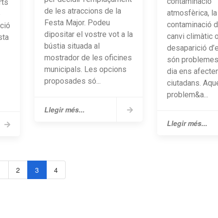
contaminació
rts
de les atraccions de la
atmosfèrica, la
e
Festa Major. Podeu
contaminació de
pció
dipositar el vostre vot a la
canvi climàtic o
sta
bústia situada al
desaparició d’
mostrador de les oficines
són problemes
municipals. Les opcions
dia ens afecte
proposades só...
ciutadans. Aqu
problem&a...
Llegir més...
Llegir més...
1
2
3
4