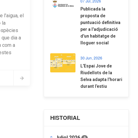
07 Jul, 2026
​Publicada la
 l’aigua, el
proposta de
 la
puntuació definitiva
per a l'adjudicació
espècies
d'un habitatge de
 que dia a
lloguer social
n com a
estes
30 Jun, 2026
​L’Espai Jove de
Riudellots de la
Selva adapta l’horari
durant l’estiu
HISTORIAL
Juliol 2026
9