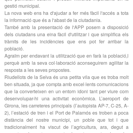
gestió municipal.
La nova web ens ha d'ajudar a fer més fàcil l'accés a tota
la informació que és a l'abast de la ciutadania.
També amb la presentació de l'APP posem a disposició
dels ciutadans una eina fàcil d'utilitzar i que simplifica els
tràmits de les incidències que ens pot fer arribar la
població.
Agraïm per endavant la utilització que en farà la població,l
perquè amb la seva col·laboració aconseguirem agilitar la
resposta a les seves propostes.
Riudellots de la Selva és una petita vila que es troba molt
ben situada, ja que compta amb excel·lents comunicacions
que la converteixen en un entorn idoni tant per viure com
desenvolupar-hi una activitat econòmica. L’aeroport de
Girona, les carreteres principals (l’autopista AP-7, C-25, A-
2), l’estació de tren i el Port de Palamós es troben a poca
distància del nostre municipi, un poble que tot i que
tradicionalment ha viscut de l’agricultura, ara, degut a