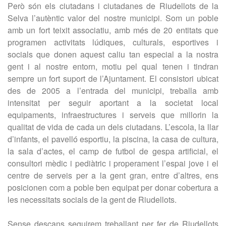
Però són els ciutadans i ciutadanes de Riudellots de la
Selva l’autèntic valor del nostre municipi. Som un poble
amb un fort teixit associatiu, amb més de 20 entitats que
programen activitats lúdiques, culturals, esportives i
socials que donen aquest caliu tan especial a la nostra
gent i al nostre entorn, motiu pel qual tenen i tindran
sempre un fort suport de l’Ajuntament. El consistori ubicat
des de 2005 a l’entrada del municipi, treballa amb
intensitat per seguir aportant a la societat local
equipaments, infraestructures i serveis que millorin la
qualitat de vida de cada un dels ciutadans. L’escola, la llar
d’infants, el pavelló esportiu, la piscina, la casa de cultura,
la sala d’actes, el camp de futbol de gespa artificial, el
consultori mèdic i pediàtric i properament l’espai jove i el
centre de serveis per a la gent gran, entre d’altres, ens
posicionen com a poble ben equipat per donar cobertura a
les necessitats socials de la gent de Riudellots.
Sense descans seguirem treballant per fer de Riudellots