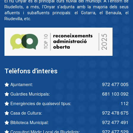
El riu Onyar és el principal curs fluvial del municipi. A l'entorn de
Riudellots, a més, l'Onyar s'adjunta amb la majoria dels seus
afluents i subafluents principals: el Gotarra, el Benaula, el
Riudevilla, etc.
Telèfons d'interès
972 477 005
Ajuntament:
681 103 092
Guàrdies Municipals:
112
Emergències de qualsevol tipus:
972 478 675
Casa de Cultura:
972 477 491
Biblioteca Municipal:
972 477 529
Consultori Mèdic Local de Riudellots: