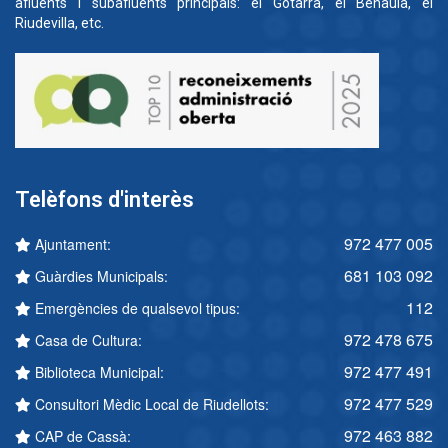
afluents i subafluents principals: el Gotarra, el Benaula, el
Riudevilla, etc.
Telèfons d'interès
972 477 005
Ajuntament:
681 103 092
Guàrdies Municipals:
112
Emergències de qualsevol tipus:
972 478 675
Casa de Cultura:
972 477 491
Biblioteca Municipal:
972 477 529
Consultori Mèdic Local de Riudellots:
972 463 882
CAP de Cassà: