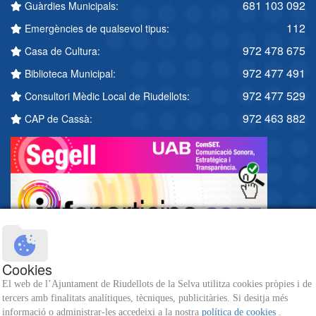
681 103 092
Guàrdies Municipals:
112
Emergències de qualsevol tipus:
972 478 675
Casa de Cultura:
972 477 491
Biblioteca Municipal:
972 477 529
Consultori Mèdic Local de Riudellots:
972 463 882
CAP de Cassà:
Cookies
El web de l’Ajuntament de Riudellots de la Selva utilitza cookies pròpies i de
tercers amb finalitats analítiques, tècniques, publicitàries. Si desitja més
informació o administrar-les accedeixi a la nostra
política de cookies
.