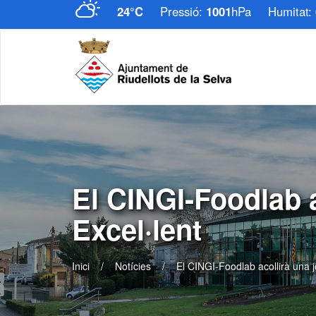
24°C
Pressió:
1001
hPa
Humitat:
​El CINGI-Foodlab 
Excel·lent
Inici
Notícies
​El CINGI-Foodlab acollirà una 