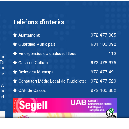
Telèfons d'interès
972 477 005
Ajuntament:
681 103 092
Guàrdies Municipals:
112
Emergències de qualsevol tipus:
 la
972 478 675
Casa de Cultura:
Té
ta
972 477 491
Biblioteca Municipal:
 de
972 477 529
Consultori Mèdic Local de Riudellots:
. A
972 463 882
CAP de Cassà:
 la
 el