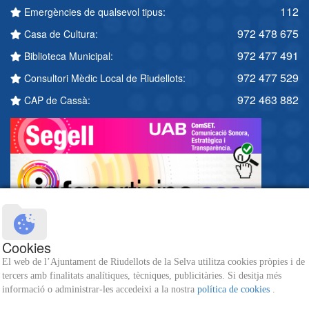
112
Emergències de qualsevol tipus:
972 478 675
Casa de Cultura:
972 477 491
Biblioteca Municipal:
972 477 529
Consultori Mèdic Local de Riudellots:
972 463 882
CAP de Cassà:
Cookies
El web de l’Ajuntament de Riudellots de la Selva utilitza cookies pròpies i de
tercers amb finalitats analítiques, tècniques, publicitàries. Si desitja més
informació o administrar-les accedeixi a la nostra
política de cookies
.
© 2026 Ajuntament de Riudellots de la Selva - Tots els drets reservats -