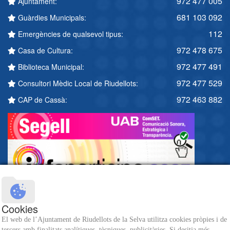
972 477 005
Ajuntament:
681 103 092
Guàrdies Municipals:
112
Emergències de qualsevol tipus:
972 478 675
Casa de Cultura:
972 477 491
Biblioteca Municipal:
972 477 529
Consultori Mèdic Local de Riudellots:
972 463 882
CAP de Cassà:
Cookies
El web de l’Ajuntament de Riudellots de la Selva utilitza cookies pròpies i de
tercers amb finalitats analítiques, tècniques, publicitàries. Si desitja més