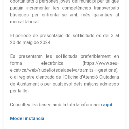
oportunitats a persones joves del municipi per tal que
puguin incrementar les competències transversals
bàsiques per enfrontar-se amb més garanties al
mercat laboral.
El període de presentació de sol·licituds és del 3 al
20 de maig de 2024.
Es presentaran les sol·licituds preferiblement en
forma electrònica (https://www.seu-
e.cat/ca/web/riudellotsdelaselva/tramits-i-gestions),
o al registre d’entrada de l’Oficina d’Atenció Ciutadana
de Ajuntament o per qualsevol dels mitjans admesos
per la llei.
Consulteu les bases amb la tota la informació
aquí.
Model instància