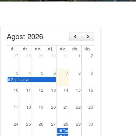
Agost 2026
dl.
dt.
dc.
dj.
dv.
ds.
dg.
27
28
29
30
31
1
2
3
4
5
6
7
8
9
Espai Jove
0
10
11
12
13
14
15
16
17
18
19
20
21
22
23
24
25
26
27
28
29
30
Tardeo amb música dels 70, 80 i 90
19