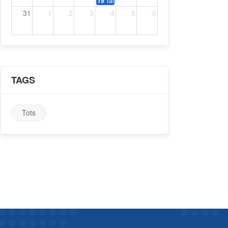
Tardeo amb música dels 70, 80 i 90
19
31
1
2
3
4
5
6
TAGS
Tots