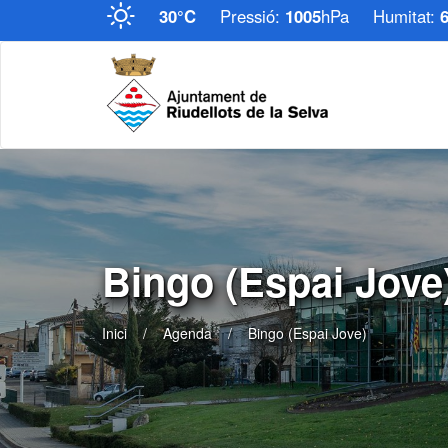
30°C
Pressió:
1005
hPa
Humitat:
Bingo (Espai Jove
Inici
Agenda
Bingo (Espai Jove)