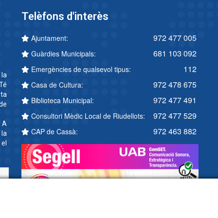
Telèfons d'interès
972 477 005
Ajuntament:
681 103 092
Guàrdies Municipals:
112
Emergències de qualsevol tipus:
 la
972 478 675
Casa de Cultura:
Té
ta
972 477 491
Biblioteca Municipal:
 de
972 477 529
Consultori Mèdic Local de Riudellots:
. A
972 463 882
CAP de Cassà:
 la
 el