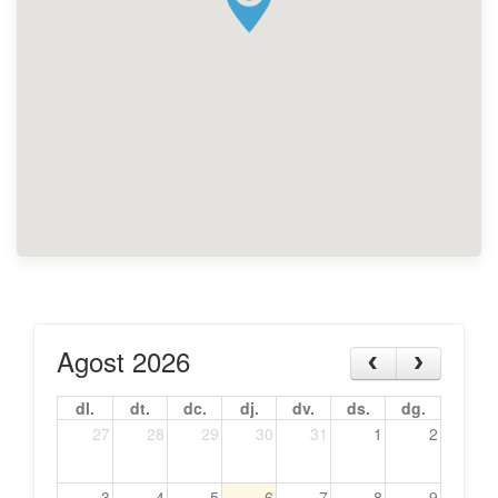
Agost 2026
dl.
dt.
dc.
dj.
dv.
ds.
dg.
27
28
29
30
31
1
2
3
4
5
6
7
8
9