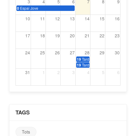
3
4
5
6
7
8
9
Espai Jove
0
10
11
12
13
14
15
16
17
18
19
20
21
22
23
24
25
26
27
28
29
30
Tardeo amb música dels 70, 80 i
19
Tardeo amb música dels 70, 80 i
19
31
1
2
3
4
5
6
TAGS
Tots