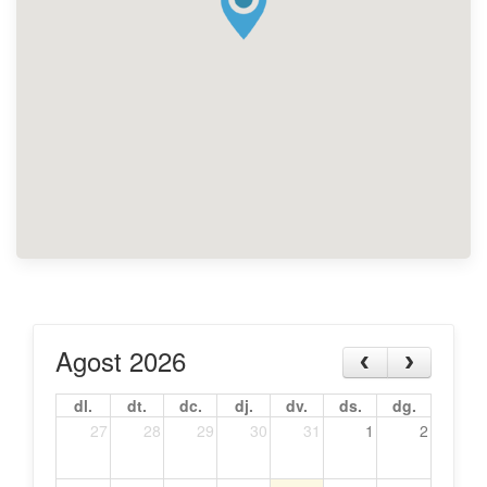
Agost 2026
dl.
dt.
dc.
dj.
dv.
ds.
dg.
27
28
29
30
31
1
2