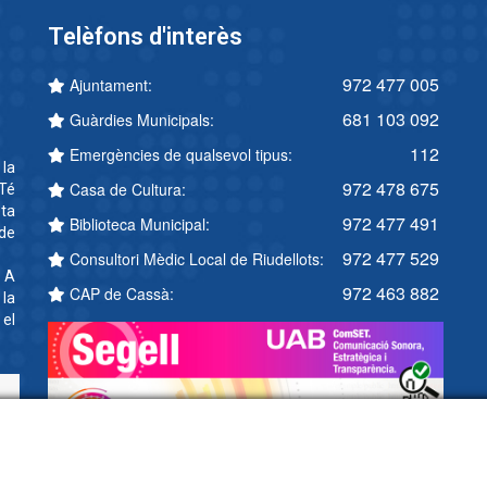
Telèfons d'interès
972 477 005
Ajuntament:
681 103 092
Guàrdies Municipals:
112
Emergències de qualsevol tipus:
 la
972 478 675
Casa de Cultura:
Té
ta
972 477 491
Biblioteca Municipal:
 de
972 477 529
Consultori Mèdic Local de Riudellots:
. A
972 463 882
CAP de Cassà:
 la
 el