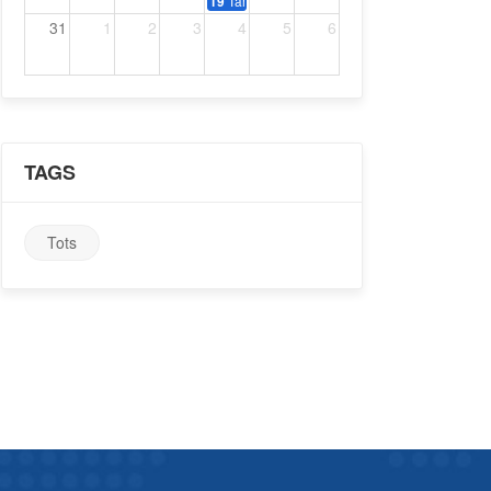
Tardeo amb música dels 70, 80 i 90
19
31
1
2
3
4
5
6
TAGS
Tots