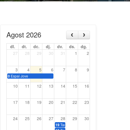
Agost 2026
dl.
dt.
dc.
dj.
dv.
ds.
dg.
27
28
29
30
31
1
2
3
4
5
6
7
8
9
Espai Jove
0
10
11
12
13
14
15
16
17
18
19
20
21
22
23
24
25
26
27
28
29
30
Tardeo amb música dels 70, 80 i 90
19